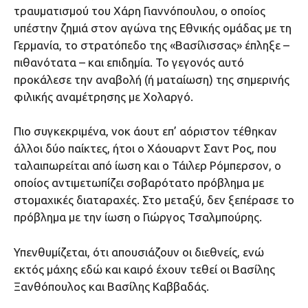
τραυματισμού του Χάρη Γιαννόπουλου, ο οποίος
υπέστην ζημιά στον αγώνα της Εθνικής ομάδας με τη
Γερμανία, το στρατόπεδο της «Βασίλισσας» έπληξε –
πιθανότατα – και επιδημία. Το γεγονός αυτό
προκάλεσε την αναβολή (ή ματαίωση) της σημερινής
φιλικής αναμέτρησης με Χολαργό.
Πιο συγκεκριμένα, νοκ άουτ επ’ αόριστον τέθηκαν
άλλοι δύο παίκτες, ήτοι ο Χάουαρντ Σαντ Ρος, που
ταλαιπωρείται από ίωση και ο Τάιλερ Ρόμπερσον, ο
οποίος αντιμετωπίζει σοβαρότατο πρόβλημα με
στομαχικές διαταραχές. Στο μεταξύ, δεν ξεπέρασε το
πρόβλημα με την ίωση ο Γιώργος Τσαλμπούρης.
Υπενθυμίζεται, ότι απουσιάζουν οι διεθνείς, ενώ
εκτός μάχης εδώ και καιρό έχουν τεθεί οι Βασίλης
Ξανθόπουλος και Βασίλης Καββαδάς.