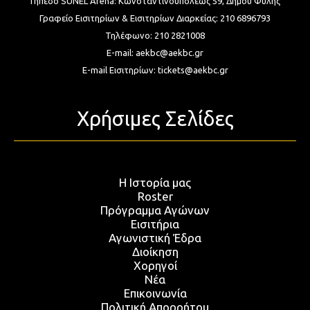
Γήπεδο SUNEL Arena:
Κωνσταντινουπόλεως 59, Δήμου Φυλής
Γραφείο Εισιτηρίων & Εισιτηρίων Διαρκείας:
210 6896793
Τηλέφωνο:
210 2821008
E-mail:
aekbc@aekbc.gr
E-mail Εισιτηρίων:
tickets@aekbc.gr
Χρήσιμες Σελίδες
Η Ιστορία μας
Roster
Πρόγραμμα Αγώνων
Εισιτήρια
Αγωνιστική Έδρα
Διοίκηση
Χορηγοί
Νέα
Επικοινωνία
Πολιτική Απορρήτου