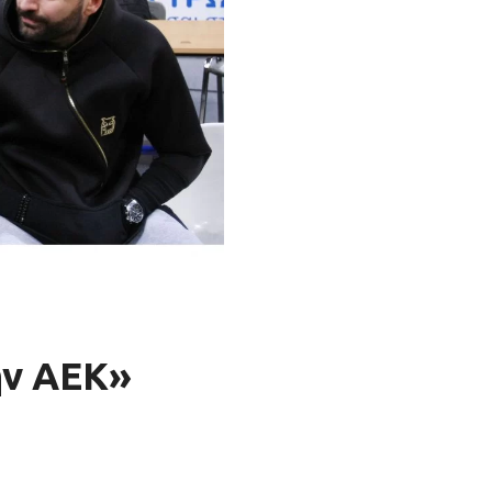
ην ΑΕΚ»