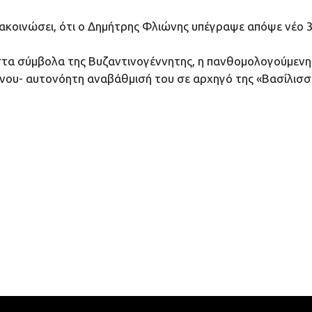
νακοινώσει, ότι ο Δημήτρης Φλιώνης υπέγραψε απόψε νέο 3
α σύμβολα της Βυζαντινογέννητης, η πανθομολογούμενη τ
χρόνου- αυτονόητη αναβάθμισή του σε αρχηγό της «Βασίλισ