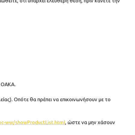
θείτε, ότι υπάρχει ελεύθερη θέση, πριν κάνετε την
υ ΟΑΚΑ.
ς). Οπότε θα πρέπει να επικοινωνήσουν με το
bc-ww/showProductList.html
, ώστε να μην χάσουν