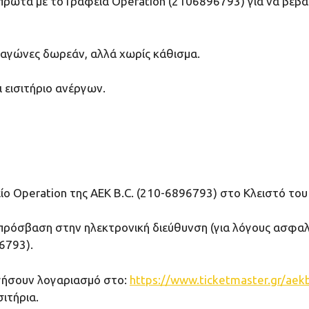
ώτα με το Γραφεία Operation (2106896793) για να βεβαιω
γώνες δωρεάν, αλλά χωρίς κάθισμα.
 εισιτήριο ανέργων.
 Operation της ΑΕΚ Β.C. (210-6896793) στο Κλειστό το
σβαση στην ηλεκτρονική διεύθυνση (για λόγους ασφαλεία
6793).
γήσουν λογαριασμό στο:
https://www.ticketmaster.gr/aek
ιτήρια.