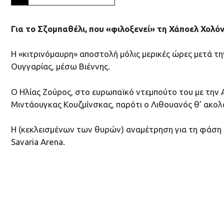
Για το Σζομπαθέλι, που «φιλοξενεί» τη Χάποελ Χολό
Η «κιτρινόμαυρη» αποστολή μόλις μερικές ώρες μετά τη
Ουγγαρίας, μέσω Βιέννης.
Ο Ηλίας Ζούρος, στο ευρωπαϊκό ντεμπούτο του με την 
Μιντάουγκας Κουζμίνσκας, παρότι ο Λιθουανός θ’ ακολ
Η (κεκλεισμένων των θυρών) αναμέτρηση για τη φάση τω
Savaria Arena.