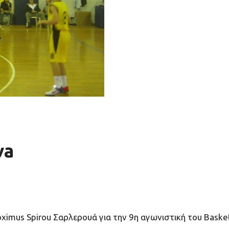
va
roximus Spirou Σαρλερουά για την 9η αγωνιστική του Bask