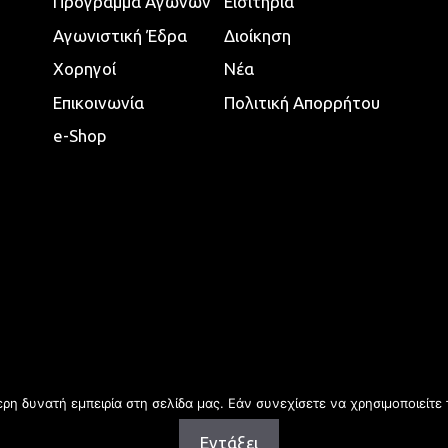
Πρόγραμμα Αγώνων
Εισιτήρια
Αγωνιστική Έδρα
Διοίκηση
Χορηγοί
Νέα
Επικοινωνία
Πολιτική Απορρήτου
e-Shop
η δυνατή εμπειρία στη σελίδα μας. Εάν συνεχίσετε να χρησιμοποιείτε 
Εντάξει
Copyright © 2026 | All rights reserved