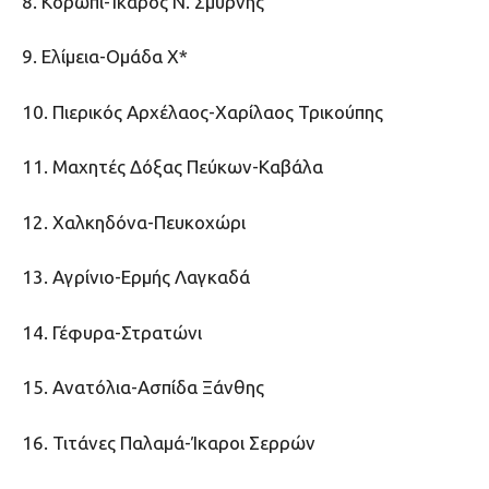
8. Κορωπί-Ίκαρος Ν. Σμύρνης
9. Ελίμεια-Ομάδα Χ*
10. Πιερικός Αρχέλαος-Χαρίλαος Τρικούπης
11. Μαχητές Δόξας Πεύκων-Καβάλα
12. Χαλκηδόνα-Πευκοχώρι
13. Αγρίνιο-Ερμής Λαγκαδά
14. Γέφυρα-Στρατώνι
15. Ανατόλια-Ασπίδα Ξάνθης
16. Τιτάνες Παλαμά-Ίκαροι Σερρών