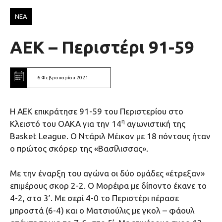
ΝΕΑ
AEK – Περιστέρι 91-59
6 Φεβρουαρίου 2021
Η ΑΕΚ επικράτησε 91-59 του Περιστερίου στο
η
Κλειστό του ΟΑΚΑ για την 14
αγωνιστική της
Basket League. O Ντάριλ Μέικον με 18 πόντους ήταν
ο πρώτος σκόρερ της «Βασίλισσας».
Με την έναρξη του αγώνα οι δύο ομάδες «έτρεξαν»
επιμέρους σκορ 2-2. Ο Μορέιρα με δίποντο έκανε το
4-2, στο 3’. Με σερί 4-0 το Περιστέρι πέρασε
μπροστά (6-4) και ο Ματσιούλις με γκολ – φάουλ