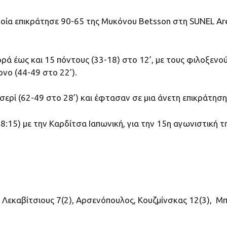
 οποία επικράτησε 90-65 της Μυκόνου Betsson στη SUNEL A
ά έως και 15 πόντους (33-18) στο 12’, με τους φιλοξενο
ονο (44-49 στο 22’).
ερί (62-49 στο 28’) και έφτασαν σε μια άνετη επικράτηση
8:15) με την Καρδίτσα Ιαπωνική, για την 15η αγωνιστική τ
2), Λεκαβίτσιους 7(2), Αρσενόπουλος, Κουζμίνσκας 12(3), Μ