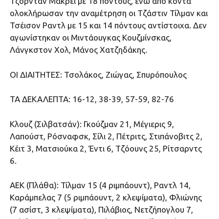
Τζόρνταν Μακρέι με 18 πόντους, ενώ από κοντά
ολοκλήρωσαν την αναμέτρηση οι Τζάστιν Τίλμαν και
Τσέισον Ραντλ με 15 και 14 πόντους αντίστοιχα. Δεν
αγωνίστηκαν οι Μιντάουγκας Κουζμίνσκας,
Λάνγκστον Χολ, Μάνος Χατζηδάκης.
ΟΙ ΔΙΑΙΤΗΤΕΣ: Τσολάκος, Ζιώγας, Σπυρόπουλος
TA ΔΕΚΑΛΕΠΤΑ: 16-12, 38-39, 57-59, 82-76
Κλουζ (Σιλβατσάν): Γκούζμαν 21, Μέγιερις 9,
Λαπούστ, Ρόσναφσκ, Σίλι 2, Πέτριτς, Στιπάνοβιτς 2,
Κέιτ 3, Ματσιούκα 2, Έντι 6, Τζόουνς 25, Ρίτσαρντς
6.
ΑΕΚ (Πλάθα): Τίλμαν 15 (4 ριμπάουντ), Ραντλ 14,
Καράμπελας 7 (5 ριμπάουντ, 2 κλεψίματα), Φλιώνης
(7 ασίστ, 3 κλεψίματα), Πιλάβιος, Νετζήπογλου 7,