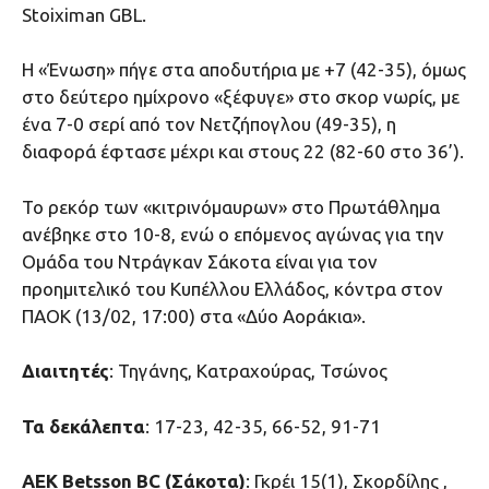
Stoiximan GBL.
Η «Ένωση» πήγε στα αποδυτήρια με +7 (42-35), όμως
στο δεύτερο ημίχρονο «ξέφυγε» στο σκορ νωρίς, με
ένα 7-0 σερί από τον Νετζήπογλου (49-35), η
διαφορά έφτασε μέχρι και στους 22 (82-60 στο 36’).
Το ρεκόρ των «κιτρινόμαυρων» στο Πρωτάθλημα
ανέβηκε στο 10-8, ενώ ο επόμενος αγώνας για την
Ομάδα του Ντράγκαν Σάκοτα είναι για τον
προημιτελικό του Κυπέλλου Ελλάδος, κόντρα στον
ΠΑΟΚ (13/02, 17:00) στα «Δύο Αοράκια».
Διαιτητές
: Τηγάνης, Κατραχούρας, Τσώνος
Τα δεκάλεπτα
: 17-23, 42-35, 66-52, 91-71
ΑΕΚ Betsson BC (Σάκοτα)
: Γκρέι 15(1), Σκορδίλης ,