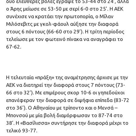
δύο ελεύθερες βολές έγραψε το 53-44 στο 24’, αλλά
ο Άρης μείωσε σε 53-50 με σερί 6-0 στο 25’. Η ΑΕΚ
συνέχισε να κρατάει την πρωτοπορία, ο Μίλαν
Μιλόσεβιτς με γκολ-φάουλ αύξησε την διαφορά
στους 6 πόντους (66-60 στο 29’). Η τρίτη περίοδος
τελείωσε με τον φωτεινό πίνακα να αναγράφει το
67-62.
Η τελευταία «πράξη» της αναμέτρησης άρχισε με την
ΑΕΚ να διατηρεί την διαφορά στους 7 πόντους (73-
66 στο 32’). Με επιμέρους σκορ 10-6 οι γηπεδούχοι
επανέφεραν την διαφορά σε διψήφια επίπεδα (83-72
στο 36’). Ο Αθηναίου με τρίποντο και ο Μενσά –
Μπονσού με μία βολή διαμόρφωσαν το 87-74 στο
38’. Η «Βασίλισσα» συντήρησε την διαφορά μέχρι το
τελικό 93-77.