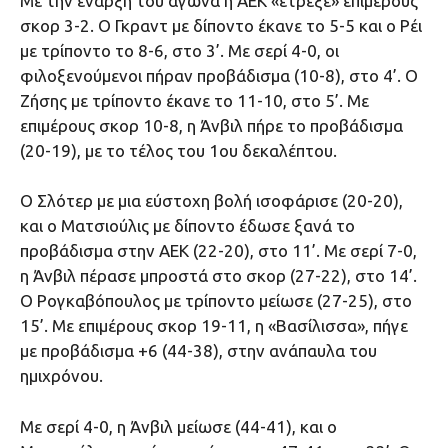
Με την έναρξη του αγώνα η ΑΕΚ «έτρεξε» επιμέρους
σκορ 3-2. Ο Γκραντ με δίποντο έκανε το 5-5 και ο Ρέι
με τρίποντο το 8-6, στο 3’. Με σερί 4-0, οι
φιλοξενούμενοι πήραν προβάδισμα (10-8), στο 4’. Ο
Ζήσης με τρίποντο έκανε το 11-10, στο 5’. Με
επιμέρους σκορ 10-8, η Άνβιλ πήρε το προβάδισμα
(20-19), με το τέλος του 1ου δεκαλέπτου.
Ο Σλότερ με μια εύστοχη βολή ισοφάρισε (20-20),
και ο Ματσιούλις με δίποντο έδωσε ξανά το
προβάδισμα στην ΑΕΚ (22-20), στο 11’. Με σερί 7-0,
η Άνβιλ πέρασε μπροστά στο σκορ (27-22), στο 14’.
Ο Ρογκαβόπουλος με τρίποντο μείωσε (27-25), στο
15’. Με επιμέρους σκορ 19-11, η «Βασίλισσα», πήγε
με προβάδισμα +6 (44-38), στην ανάπαυλα του
ημιχρόνου.
Με σερί 4-0, η Άνβιλ μείωσε (44-41), και ο