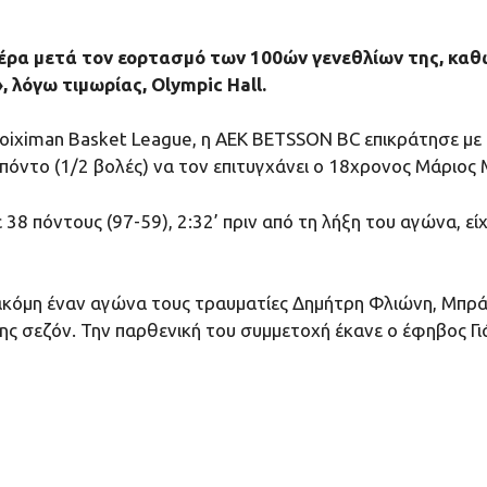
έρα μετά τον εορτασμό των 100ών γενεθλίων της, καθώ
λόγω τιμωρίας, Olympic Hall.
Stoiximan Basket League, η ΑΕΚ BETSSON BC επικράτησε με
πόντο (1/2 βολές) να τον επιτυγχάνει ο 18χρονος Μάριος
 38 πόντους (97-59), 2:32’ πριν από τη λήξη του αγώνα, ε
 ακόμη έναν αγώνα τους τραυματίες Δημήτρη Φλιώνη, Μπράν
ς σεζόν. Την παρθενική του συμμετοχή έκανε ο έφηβος Γιά