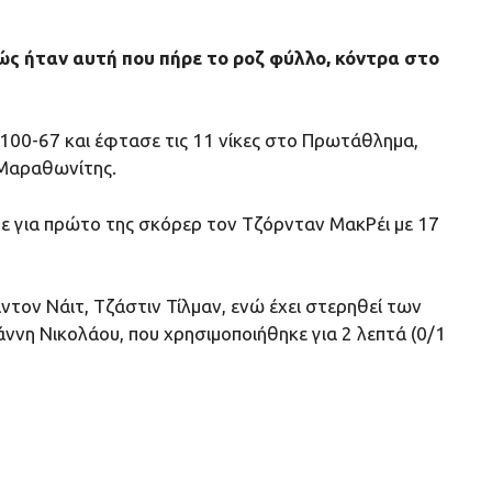
ς ήταν αυτή που πήρε το ροζ φύλλο, κόντρα στο
 100-67 και έφτασε τις 11 νίκες στο Πρωτάθλημα,
 Μαραθωνίτης.
ίχε για πρώτο της σκόρερ τον Τζόρνταν ΜακΡέι με 17
τον Νάιτ, Τζάστιν Τίλμαν, ενώ έχει στερηθεί των
ννη Νικολάου, που χρησιμοποιήθηκε για 2 λεπτά (0/1