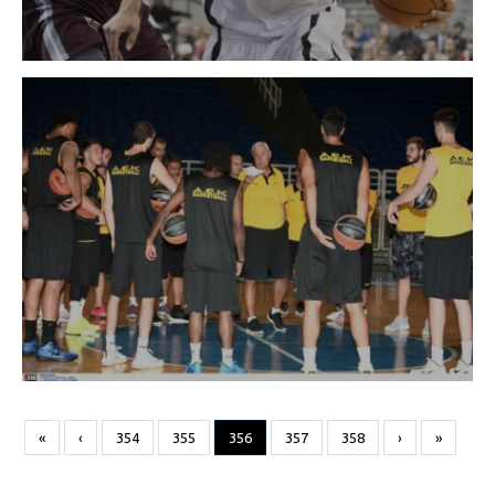
«
‹
354
355
356
357
358
›
»